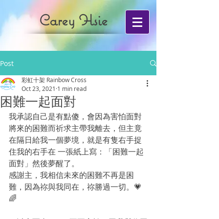
Carey Hsie
Post
彩虹十架 Rainbow Cross
Oct 23, 2021
1 min read
困難一起面對
我承認自己是有點傻，會因為害怕面對
將來的困難而祈求主帶我離去，但主竟
在隔日給我一個夢境，就是有隻右手捉
住我的右手在 一張紙上寫：「困難一起
面對」然後夢醒了。
感謝主，我相信未來的困難不再是困
難，因為祢與我同在，祢勝過一切。💗
🌈