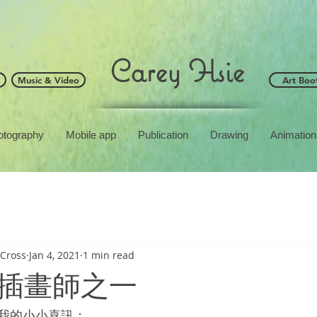
Carey Hsie
Music & Video
Art Boo
otography
Mobile app
Publication
Drawing
Animation
Cross
Jan 4, 2021
1 min read
插畫師之一
我的小小喜訊：