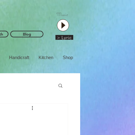
Music
th
Blog
> Lyric
Handicraft
Kitchen
Shop