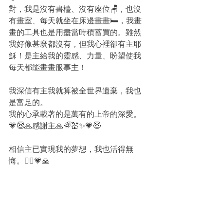
對，我是沒有書檯、沒有座位🪑，也沒
有畫室、每天就坐在床邊畫畫🛏，我畫
畫的工具也是用盡當時積蓄買的。雖然
我好像甚麼都沒有，但我心裡卻有主耶
穌！是主給我的靈感、力量、盼望使我
每天都能畫畫服事主！
我深信有主我就算被全世界遺棄，我也
是富足的。
我的心承載著的是萬有的上帝的深愛。
💗😇🙏感謝主🙏🌈💒✨💗😇
相信主已實現我的夢想，我也活得無
悔。🙇‍♀️💗🙏