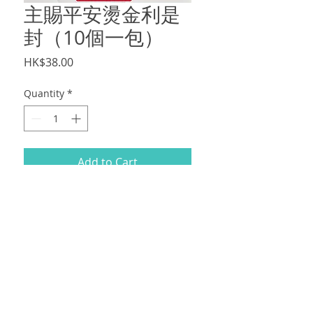
主賜平安燙金利是
封（10個一包）
Price
HK$38.00
Quantity
*
Add to Cart
Size: 88x165mm 可放香港紙幣，無需對
摺
十個一包，每包$38，寄順豐到付