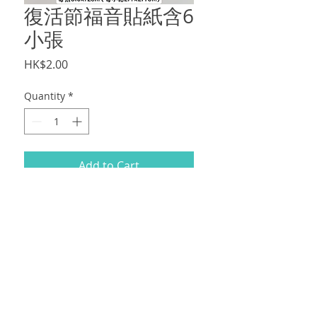
復活節福音貼紙含6
小張
Price
HK$2.00
Quantity
*
Add to Cart
復活節福音貼紙（一張包含6小貼）
每張6.8x12cm（每小貼2.4x2.4cm)
$1.5/張，最少訂50張，順豐到付