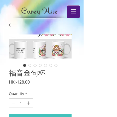
Carey Hsie
福音金句杯
Price
HK$128.00
Quantity
*