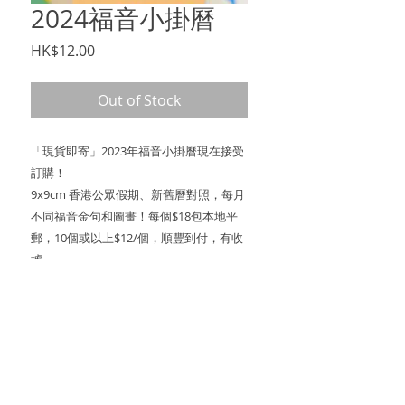
2024福音小掛曆
Price
HK$12.00
Out of Stock
「現貨即寄」2023年福音小掛曆現在接受
訂購！
9x9cm 香港公眾假期、新舊曆對照，每月
不同福音金句和圖畫！每個$18包本地平
郵，10個或以上$12/個，順豐到付，有收
據。
數量有限，歡迎訂購！😇暫只寄香港。
訂購歡迎inbox或Whatsapp:
https://wa.link/ya6wzw
更多福音產品：
http://www.careyhk.com/shop