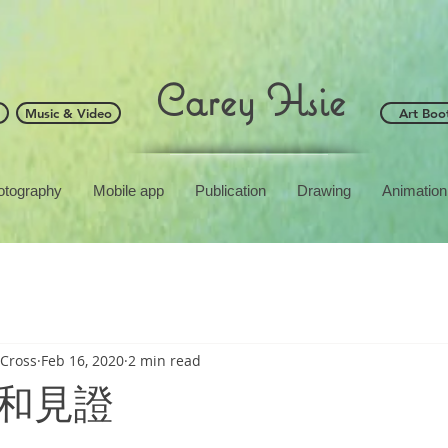
Carey Hsie
Music & Video
Art Boo
otography
Mobile app
Publication
Drawing
Animation
Cross
Feb 16, 2020
2 min read
和見證