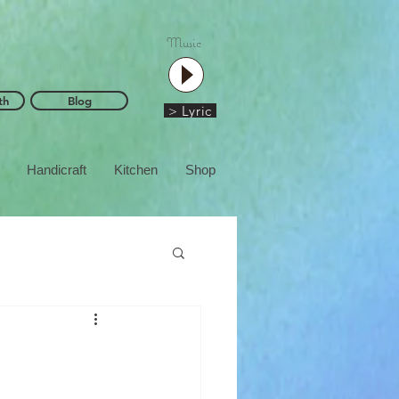
Music
th
Blog
> Lyric
Handicraft
Kitchen
Shop