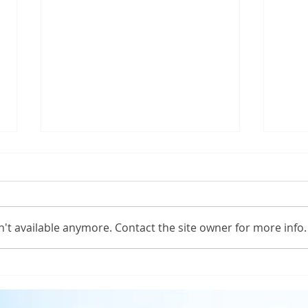
第一次講道感受
't available anymore. Contact the site owner for more info.
有主