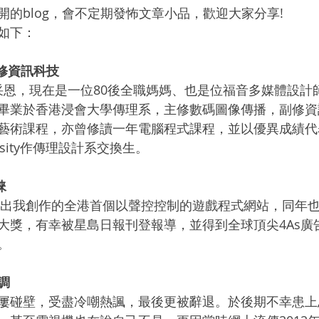
的blog，會不定期發怖文章小品，歡迎大家分享!
如下：
副修資訊科技
ie 謝采恩，現在是一位80後全職媽媽、也是位福音多媒體設計
畢業於香港浸會大學傳理系，主修數碼圖像傳播，副修資
藝術課程，亦曾修讀一年電腦程式課程，並以優異成績代
iversity作傳理設計系交換生。
睞
覽展出我創作的全港首個以聲控控制的遊戲程式網站，同年
大獎，有幸被星島日報刊登報導，並得到全球頂尖4As廣
。
調
屢碰壁，受盡冷嘲熱諷，最後更被辭退。於後期不幸患上