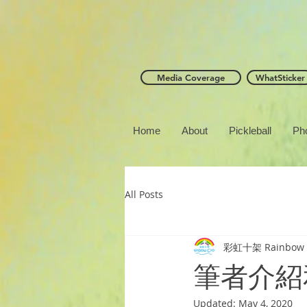
Media Coverage
WhatSticker
Home
About
Pickleball
Ph
All Posts
彩虹十架 Rainbow 
筆者介紹
Updated:
May 4, 2020