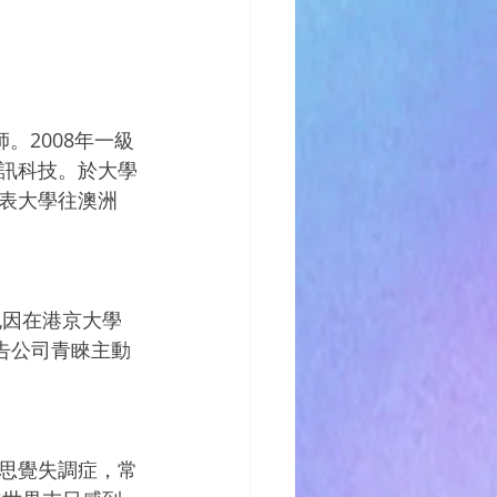
師。2008年一級
訊科技。於大學
表大學往澳洲
也因在港京大學
告公司青睞主動
思覺失調症，常