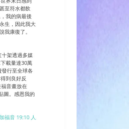
年世界末日感到
甚至符水都飲
見，我的病最後
永生，因此我大
說我康復了。
虹十架透過多媒
下載量達30萬
免費發行至全球各
亦得到良好反
畫福音畫放在
費貼圖。感恩我的
加福音 19:10 人