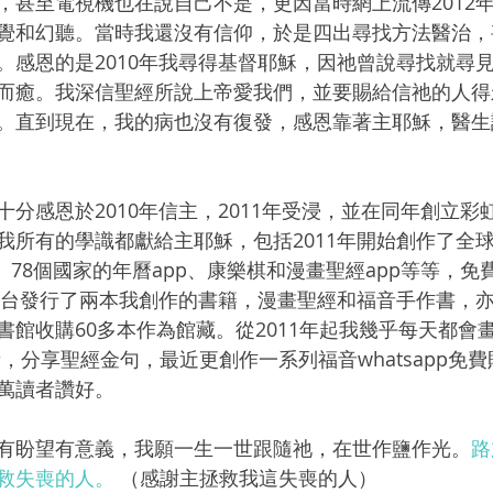
，甚至電視機也在說自己不是，更因當時網上流傳2012
覺和幻聽。當時我還沒有信仰，於是四出尋找方法醫治，
。感恩的是2010年我尋得基督耶穌，因祂曾說尋找就尋
而癒。我深信聖經所說上帝愛我們，並要賜給信祂的人得
。直到現在，我的病也沒有復發，感恩靠著主耶穌，醫生
分感恩於2010年信主，2011年受浸，並在同年創立彩
我所有的學識都獻給主耶穌，包括2011年開始創作了全球
、78個國家的年曆app、康樂棋和漫畫聖經app等等，
港澳台發行了兩本我創作的書籍，漫畫聖經和福音手作書，
書館收購60多本作為館藏。從2011年起我幾乎每天都會
傳福音，分享聖經金句，最近更創作一系列福音whatsapp免
萬讀者讚好。
有盼望有意義，我願一生一世跟隨祂，在世作鹽作光。
路
救失喪的人。
 （感謝主拯救我這失
喪的人）