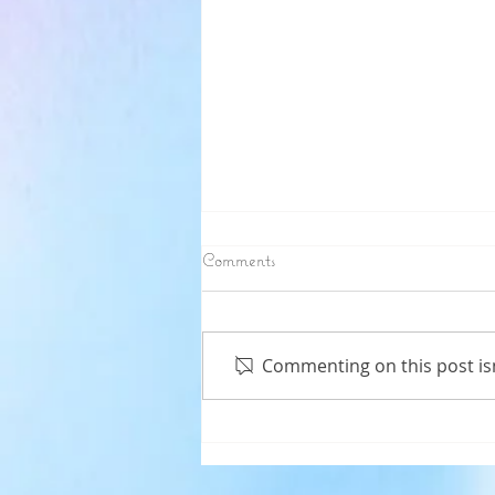
Comments
我算甚麼？
Commenting on this post isn