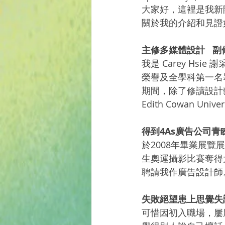
大家好，這裡是我新開
關於我的介紹和見證
主修多媒體設計   
我是 Carey Hs
榮譽及全學科第一名
期間，除了修讀設計
Edith Cowan Un
得到4As廣告公司青
於2008年畢業展
生奧運攝影比賽奪得
聘請我作廣告設計師
失敗絕望患上思覺失
可惜因初入職場，屢