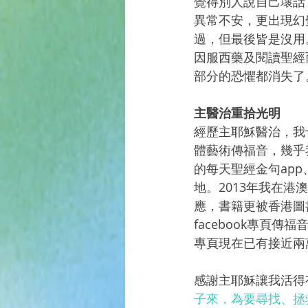
覺得別人說自己壞話
異常不安，更出現幻
過，但最後皆是沒用
因服西藥及閱讀聖經
部分的恐懼都消失了
主醫治重拾光明
經歷主耶穌醫治，我十
體藝術傳福音，幾乎
的每天聖經金句app
地。2013年我在
應，書籍更被香港圖
facebook專頁
專頁現在已有接近兩
感謝主耶穌讓我活得
子來，為要尋找、拯